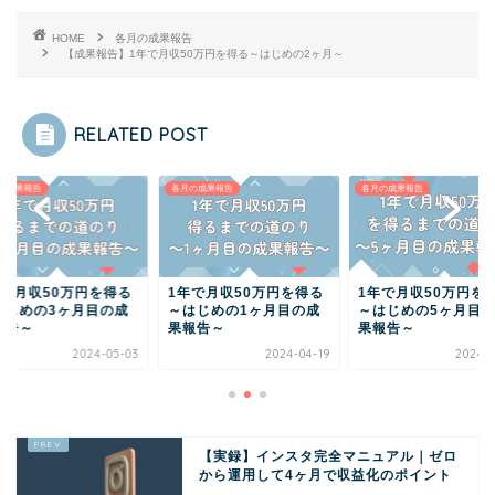
HOME
各月の成果報告
【成果報告】1年で月収50万円を得る～はじめの2ヶ月～
RELATED POST
の成果報告
各月の成果報告
各月の成果報告
年で月収50万円を得る
1年で月収50万円を得る
1年で月収50万円を
はじめの3ヶ月目の成
～はじめの1ヶ月目の成
～はじめの5ヶ月目
報告～
果報告～
果報告～
2024-05-03
2024-04-19
2024-0
【実録】インスタ完全マニュアル｜ゼロ
から運用して4ヶ月で収益化のポイント