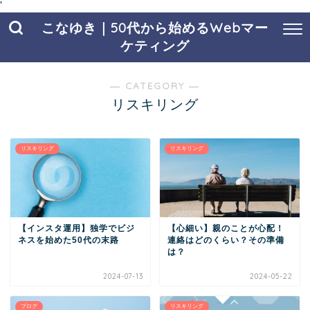
'
こなゆき｜50代から始めるWebマー
ケティング
― CATEGORY ―
リスキリング
リスキリング
リスキリング
【インスタ運用】独学でビジ
【心細い】親のことが心配！
ネスを始めた50代の末路
連絡はどのくらい？その準備
は？
2024-07-13
2024-05-22
ブログ
リスキリング