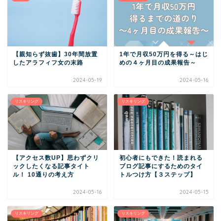
【親知らず抜歯】30年間放置
1年で月収50万円を得る～はじ
したアラフィフ女の末路
めの４ヶ月目の成果報告～
2024-05-19
2024-05-16
リスキリング
リスキリング
【アクセス数UP】思わずクリ
初心者にもできた！読まれる
ックしたくなる記事タイト
ブログ記事にするためのタイ
ル！ 10通りの考え方
トルつけ方【３ステップ】
2024-05-16
2024-05-15
リスキリング
リスキリング